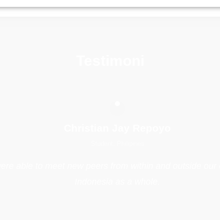
Testimoni
Christian Jay Repoyo
Student, Philipines
e able to meet new peers from within and outside our co
Indonesia as a whole.