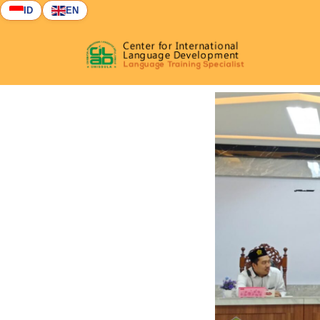
ID
EN