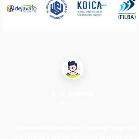
K. K. Dokania
WordPress Dev.
A small river named Duden flows by their place
and supplies it with the necessary regelialia. It is a