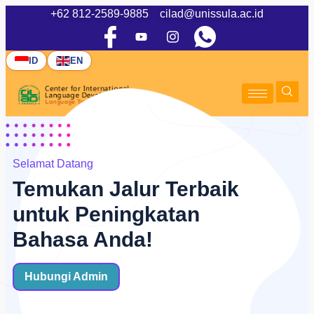
+62 812-2589-9885
cilad@unissula.ac.id
ID
EN
Selamat Datang
Temukan Jalur Terbaik
untuk Peningkatan
Bahasa Anda!
Hubungi Admin