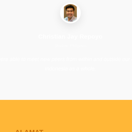
Christian Jay Repoyo
Student, Philipines
e able to meet new peers from within and outside our co
Indonesia as a whole.