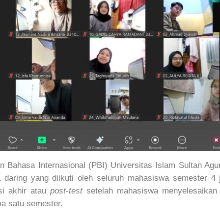
ahasa Internasional (PBI) Universitas Islam Sultan A
daring yang diikuti oleh seluruh mahasiswa semester 4 je
si akhir atau
post-test
setelah mahasiswa menyelesaikan k
ma satu semester.