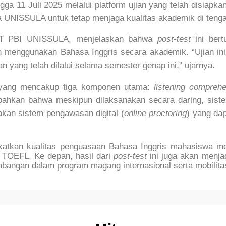
ngga 11 Juli 2025 melalui platform ujian yang telah disia
a UNISSULA untuk tetap menjaga kualitas akademik di tengah
UPT PBI UNISSULA, menjelaskan bahwa
post-test
ini bert
nggunakan Bahasa Inggris secara akademik. “Ujian ini ti
an yang telah dilalui selama semester genap ini,” ujarnya.
 yang mencakup tiga komponen utama:
listening compreh
ahkan bahwa meskipun dilaksanakan secara daring, sist
akan sistem pengawasan digital (
online proctoring
) yang da
atkan kualitas penguasaan Bahasa Inggris mahasiswa mel
si TOEFL. Ke depan, hasil dari
post-test
ini juga akan menja
bangan dalam program magang internasional serta mobilitas