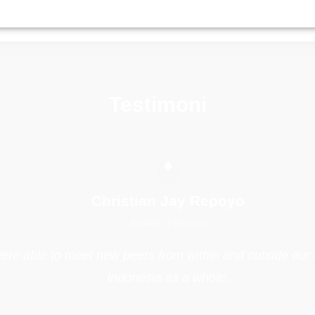
Testimoni
Christian Jay Repoyo
Student, Philipines
e able to meet new peers from within and outside our co
Indonesia as a whole.