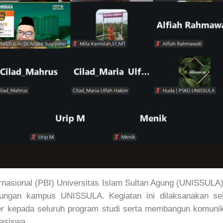
asional (PBI) Universitas Islam Sultan Agung (UNISSULA
kungan kampus UNISSULA. Kegiatan ini dilaksanakan se
er
kepada seluruh program studi serta membangun komunika
asiswa.