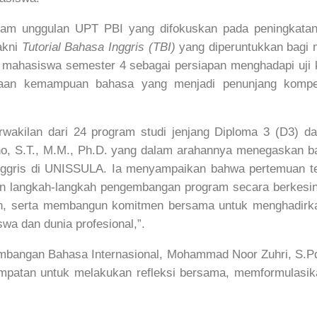
am unggulan UPT PBI yang difokuskan pada peningkatan 
akni
Tutorial Bahasa Inggris (TBI)
yang diperuntukkan bagi
 mahasiswa semester 4 sebagai persiapan menghadapi uji 
aan kemampuan bahasa yang menjadi penunjang kompet
perwakilan dari 24 program studi jenjang Diploma 3 (D3) d
no, S.T., M.M., Ph.D. yang dalam arahannya menegaskan ba
nggris di UNISSULA. Ia menyampaikan bahwa pertemuan ter
n langkah-langkah pengembangan program secara berkesinam
an, serta membangun komitmen bersama untuk menghadirka
wa dan dunia profesional,”.
mbangan Bahasa Internasional, Mohammad Noor Zuhri, S.Pd
empatan untuk melakukan refleksi bersama, memformulasi